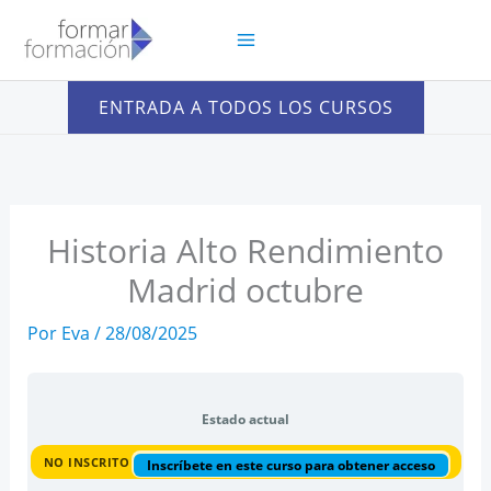
Ir
al
contenido
ENTRADA A TODOS LOS CURSOS
Historia Alto Rendimiento
Madrid octubre
Por
Eva
/
28/08/2025
Estado actual
NO INSCRITO
Inscríbete en este curso para obtener acceso