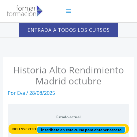
Ir
al
contenido
ENTRADA A TODOS LOS CURSOS
Historia Alto Rendimiento
Madrid octubre
Por
Eva
/
28/08/2025
Estado actual
NO INSCRITO
Inscríbete en este curso para obtener acceso