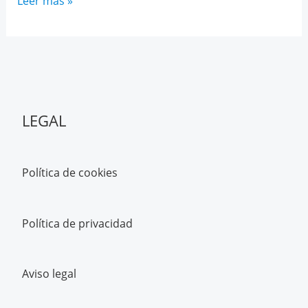
Temario
Leer más »
historia
selectividad
Andalucía
LEGAL
Política de cookies
Política de privacidad
Aviso legal