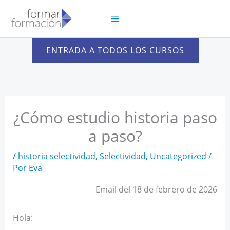
Ir
al
contenido
ENTRADA A TODOS LOS CURSOS
¿Cómo estudio historia paso
a paso?
/
historia selectividad
,
Selectividad
,
Uncategorized
/
Por
Eva
Email del 18 de febrero de 2026
Hola: