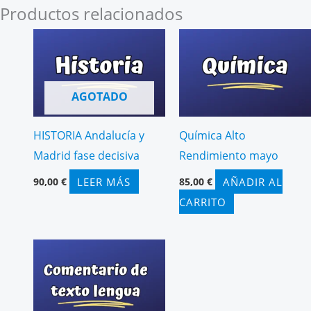
Productos relacionados
AGOTADO
HISTORIA Andalucía y
Química Alto
Madrid fase decisiva
Rendimiento mayo
LEER MÁS
AÑADIR AL
90,00
€
85,00
€
CARRITO