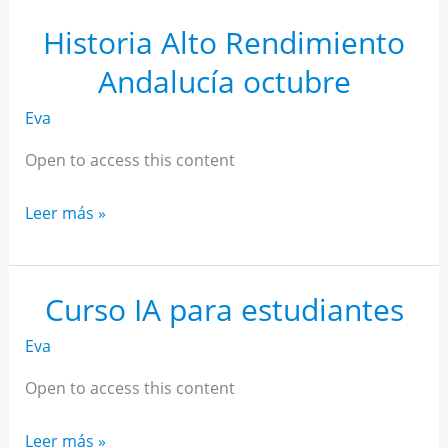
Rendimiento
Andalucía
Historia Alto Rendimiento
noviembre
Andalucía octubre
Eva
Open to access this content
Historia
Leer más »
Alto
Rendimiento
Andalucía
Curso IA para estudiantes
octubre
Eva
Open to access this content
Curso
Leer más »