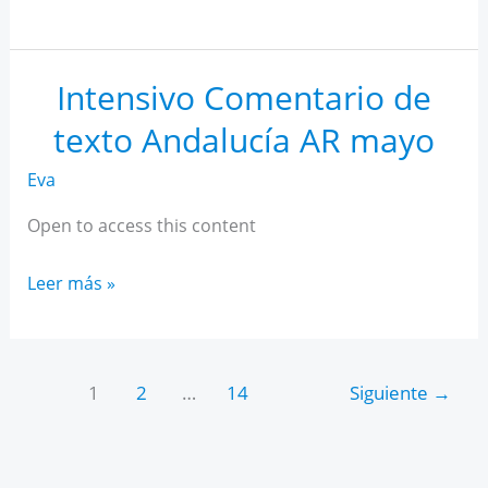
IA
para
estudiantes
Intensivo Comentario de
texto Andalucía AR mayo
Eva
Open to access this content
Intensivo
Leer más »
Comentario
de
texto
1
2
…
14
Siguiente
→
Andalucía
AR
mayo