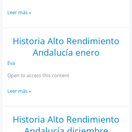
Historia
Leer más »
Alto
Rendimiento
Andalucía
Historia Alto Rendimiento
febrero
Andalucía enero
Eva
Open to access this content
Historia
Leer más »
Alto
Rendimiento
Andalucía
Historia Alto Rendimiento
enero
Andalucía diciembre