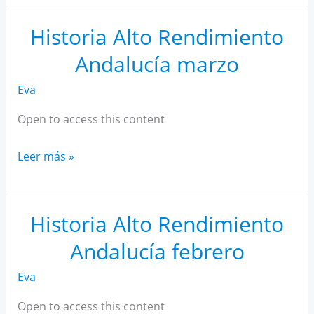
AR
Andalucía
Historia Alto Rendimiento
abril
Andalucía marzo
Eva
Open to access this content
Historia
Leer más »
Alto
Rendimiento
Andalucía
Historia Alto Rendimiento
marzo
Andalucía febrero
Eva
Open to access this content