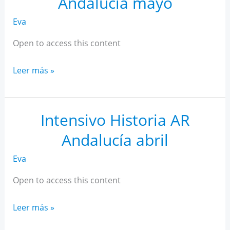
Andalucía mayo
Eva
Open to access this content
Intensivo
Leer más »
Historia
AR
Andalucía
Intensivo Historia AR
mayo
Andalucía abril
Eva
Open to access this content
Intensivo
Leer más »
Historia