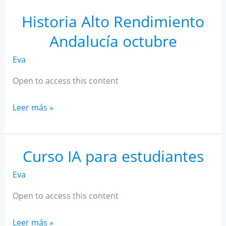
Rendimiento
Andalucía
Historia Alto Rendimiento
noviembre
Andalucía octubre
Eva
Open to access this content
Historia
Leer más »
Alto
Rendimiento
Andalucía
Curso IA para estudiantes
octubre
Eva
Open to access this content
Curso
Leer más »