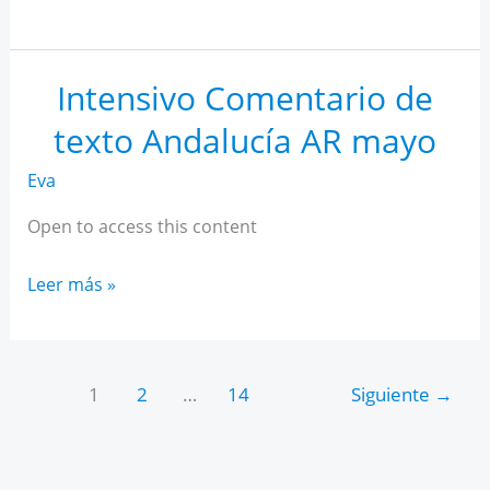
IA
para
estudiantes
Intensivo Comentario de
texto Andalucía AR mayo
Eva
Open to access this content
Intensivo
Leer más »
Comentario
de
texto
1
2
…
14
Siguiente
→
Andalucía
AR
mayo