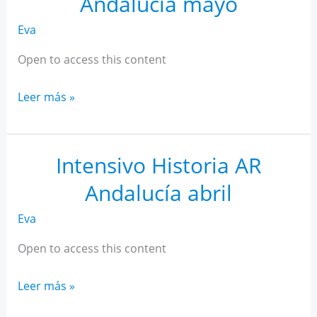
Andalucía mayo
Eva
Open to access this content
Intensivo
Leer más »
Historia
AR
Andalucía
Intensivo Historia AR
mayo
Andalucía abril
Eva
Open to access this content
Intensivo
Leer más »
Historia