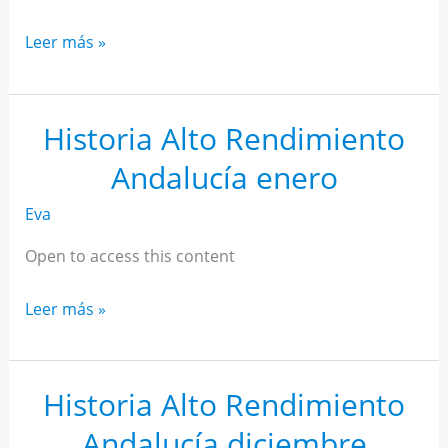
Historia
Leer más »
Alto
Rendimiento
Andalucía
Historia Alto Rendimiento
febrero
Andalucía enero
Eva
Open to access this content
Historia
Leer más »
Alto
Rendimiento
Andalucía
Historia Alto Rendimiento
enero
Andalucía diciembre