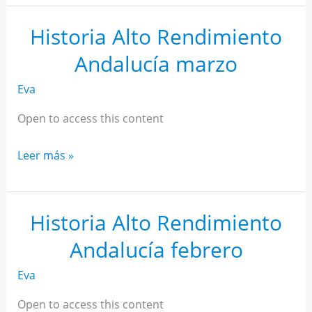
AR
Andalucía
Historia Alto Rendimiento
abril
Andalucía marzo
Eva
Open to access this content
Historia
Leer más »
Alto
Rendimiento
Andalucía
Historia Alto Rendimiento
marzo
Andalucía febrero
Eva
Open to access this content