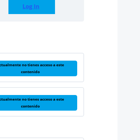
Log In
ctualmente no tienes acceso a este
contenido
ctualmente no tienes acceso a este
contenido