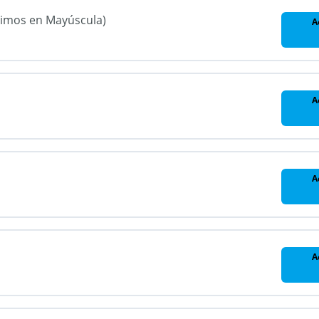
bimos en Mayúscula)
A
A
A
A