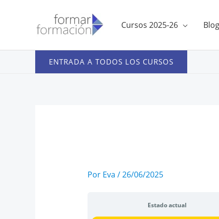
Ir
al
Cursos 2025-26
Blo
contenido
ENTRADA A TODOS LOS CURSOS
Por
Eva
/
26/06/2025
Estado actual