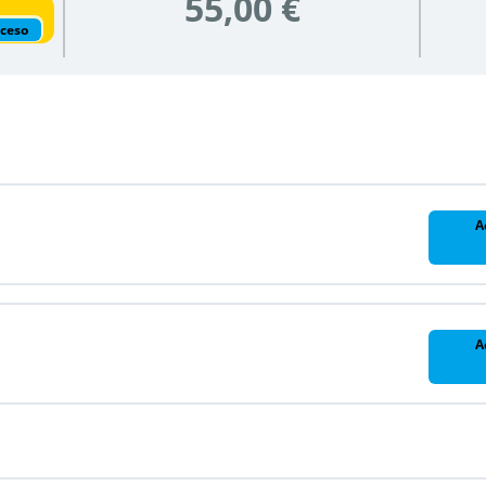
55,00 €
cceso
A
A