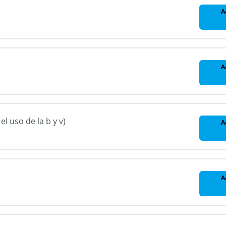
A
A
l uso de la b y v)
A
A