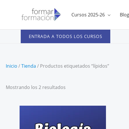
Ir
al
Cursos 2025-26
Blo
contenido
ENTRADA A TODOS LOS CURSOS
Inicio
/
Tienda
/ Productos etiquetados “lípidos”
Ordenado
Mostrando los 2 resultados
por
precio:
bajo
a
alto