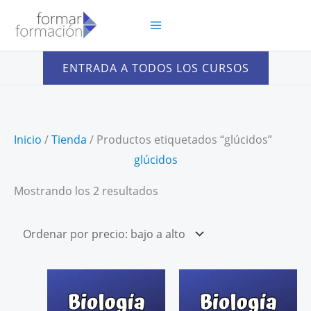
Ir
al
contenido
ENTRADA A TODOS LOS CURSOS
Inicio
/
Tienda
/ Productos etiquetados “glúcidos”
glúcidos
Ordenado
Mostrando los 2 resultados
por
precio:
bajo
a
alto