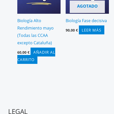
AGOTADO
Biología Alto
Biología Fase decisiva
Rendimiento mayo
LEER MÁS
90,00
€
(Todas las CCAA
excepto Cataluña)
AÑADIR AL
60,00
€
CARRITO
LEGAL