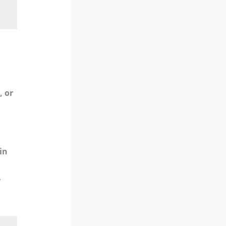
, or
in
y