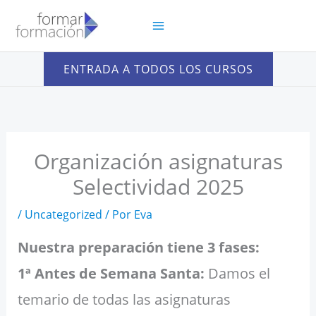
Ir
al
contenido
ENTRADA A TODOS LOS CURSOS
Organización asignaturas
Selectividad 2025
/
Uncategorized
/ Por
Eva
Nuestra preparación tiene 3 fases:
1ª Antes de Semana Santa:
Damos el
temario de todas las asignaturas