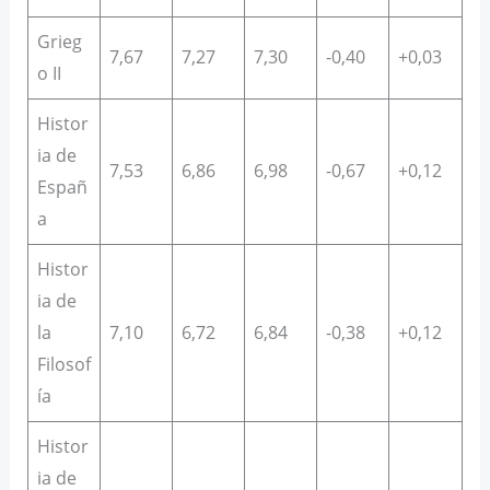
Grieg
7,67
7,27
7,30
-0,40
+0,03
o II
Histor
ia de
7,53
6,86
6,98
-0,67
+0,12
Españ
a
Histor
ia de
la
7,10
6,72
6,84
-0,38
+0,12
Filosof
ía
Histor
ia de