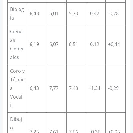
Biolog
6,43
6,01
5,73
-0,42
-0,28
ía
Cienci
as
6,19
6,07
6,51
-0,12
+0,44
Gener
ales
Coro y
Técnic
a
6,43
7,77
7,48
+1,34
-0,29
Vocal
II
Dibuj
o
7,25
7,61
7,66
+0,36
+0,05