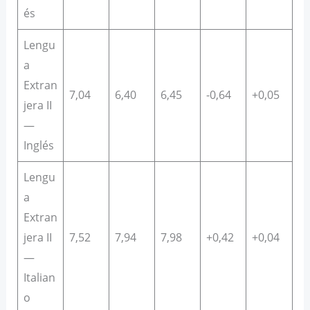
és
Lengu
a
Extran
7,04
6,40
6,45
-0,64
+0,05
jera II
—
Inglés
Lengu
a
Extran
jera II
7,52
7,94
7,98
+0,42
+0,04
—
Italian
o