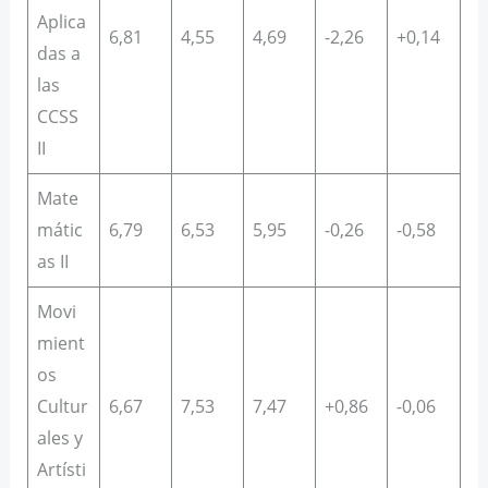
Aplica
6,81
4,55
4,69
-2,26
+0,14
das a
las
CCSS
II
Mate
mátic
6,79
6,53
5,95
-0,26
-0,58
as II
Movi
mient
os
Cultur
6,67
7,53
7,47
+0,86
-0,06
ales y
Artísti