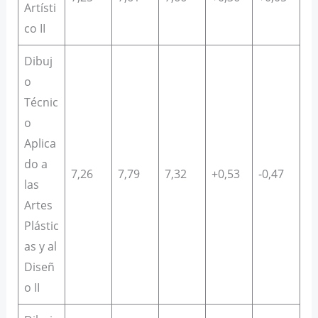
Artísti
co II
Dibuj
o
Técnic
o
Aplica
do a
7,26
7,79
7,32
+0,53
-0,47
las
Artes
Plástic
as y al
Diseñ
o II