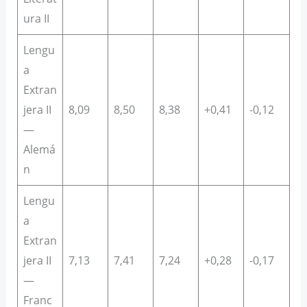
ura II
Lengu
a
Extran
jera II
8,09
8,50
8,38
+0,41
-0,12
—
Alemá
n
Lengu
a
Extran
jera II
7,13
7,41
7,24
+0,28
-0,17
—
Franc