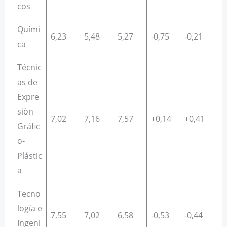
cos
Quími
6,23
5,48
5,27
-0,75
-0,21
ca
Técnic
as de
Expre
sión
7,02
7,16
7,57
+0,14
+0,41
Gráfic
o-
Plástic
a
Tecno
logía e
7,55
7,02
6,58
-0,53
-0,44
Ingeni