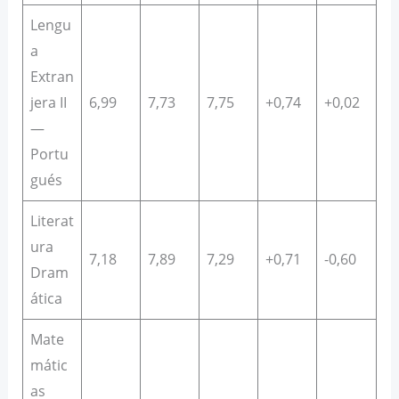
Lengu
a
Extran
jera II
6,99
7,73
7,75
+0,74
+0,02
—
Portu
gués
Literat
ura
7,18
7,89
7,29
+0,71
-0,60
Dram
ática
Mate
mátic
as