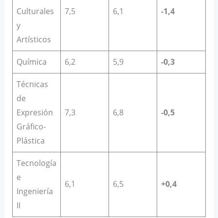
Culturales
7,5
6,1
-1,4
y
Artísticos
Química
6,2
5,9
-0,3
Técnicas
de
Expresión
7,3
6,8
-0,5
Gráfico-
Plástica
Tecnología
e
6,1
6,5
+0,4
Ingeniería
II