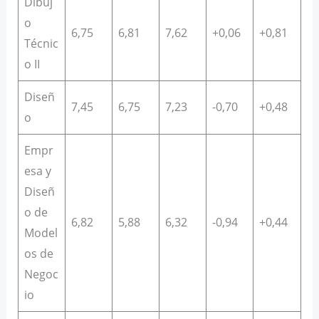
Dibuj
o
6,75
6,81
7,62
+0,06
+0,81
Técnic
o II
Diseñ
7,45
6,75
7,23
-0,70
+0,48
o
Empr
esa y
Diseñ
o de
6,82
5,88
6,32
-0,94
+0,44
Model
os de
Negoc
io