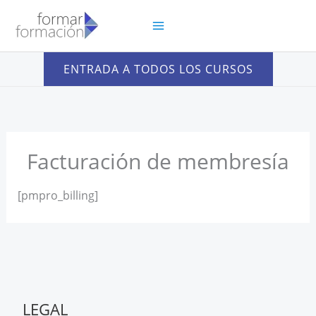
Ir
al
contenido
ENTRADA A TODOS LOS CURSOS
Facturación de membresía
[pmpro_billing]
LEGAL