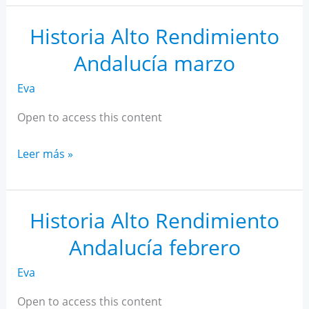
AR
Andalucía
Historia Alto Rendimiento
abril
Andalucía marzo
Eva
Open to access this content
Historia
Leer más »
Alto
Rendimiento
Andalucía
Historia Alto Rendimiento
marzo
Andalucía febrero
Eva
Open to access this content