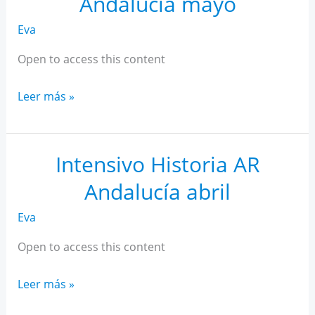
Andalucía mayo
Eva
Open to access this content
Intensivo
Leer más »
Historia
AR
Andalucía
Intensivo Historia AR
mayo
Andalucía abril
Eva
Open to access this content
Intensivo
Leer más »
Historia