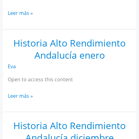
Historia
Leer más »
Alto
Rendimiento
Andalucía
Historia Alto Rendimiento
febrero
Andalucía enero
Eva
Open to access this content
Historia
Leer más »
Alto
Rendimiento
Andalucía
Historia Alto Rendimiento
enero
Andalucía diciembre