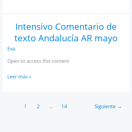
IA
para
estudiantes
Intensivo Comentario de
texto Andalucía AR mayo
Eva
Open to access this content
Intensivo
Leer más »
Comentario
de
texto
1
2
…
14
Siguiente
→
Andalucía
AR
mayo