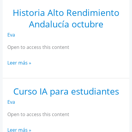
Rendimiento
Andalucía
Historia Alto Rendimiento
noviembre
Andalucía octubre
Eva
Open to access this content
Historia
Leer más »
Alto
Rendimiento
Andalucía
Curso IA para estudiantes
octubre
Eva
Open to access this content
Curso
Leer más »