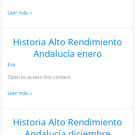
Historia
Leer más »
Alto
Rendimiento
Andalucía
Historia Alto Rendimiento
febrero
Andalucía enero
Eva
Open to access this content
Historia
Leer más »
Alto
Rendimiento
Andalucía
Historia Alto Rendimiento
enero
Andalucía diciembre