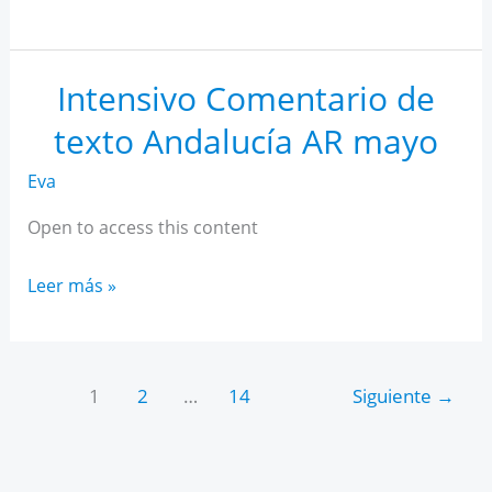
IA
para
estudiantes
Intensivo Comentario de
texto Andalucía AR mayo
Eva
Open to access this content
Intensivo
Leer más »
Comentario
de
texto
1
2
…
14
Siguiente
→
Andalucía
AR
mayo