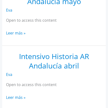
Andalucía mayo
Eva
Open to access this content
Intensivo
Leer más »
Historia
AR
Andalucía
Intensivo Historia AR
mayo
Andalucía abril
Eva
Open to access this content
Intensivo
Leer más »
Historia