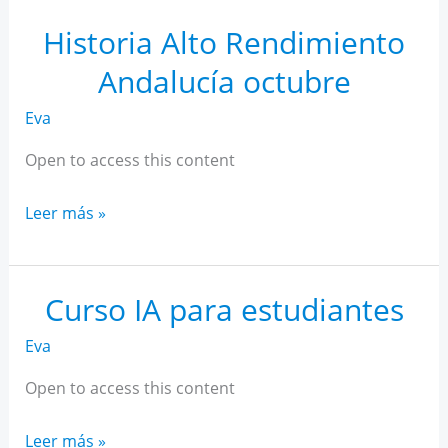
Rendimiento
Andalucía
Historia Alto Rendimiento
noviembre
Andalucía octubre
Eva
Open to access this content
Historia
Leer más »
Alto
Rendimiento
Andalucía
Curso IA para estudiantes
octubre
Eva
Open to access this content
Curso
Leer más »