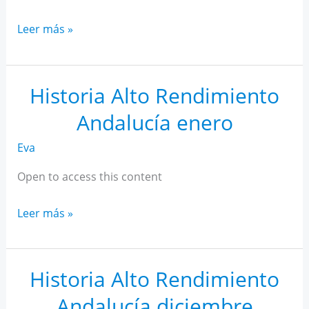
Historia
Leer más »
Alto
Rendimiento
Andalucía
Historia Alto Rendimiento
febrero
Andalucía enero
Eva
Open to access this content
Historia
Leer más »
Alto
Rendimiento
Andalucía
Historia Alto Rendimiento
enero
Andalucía diciembre