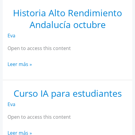
Rendimiento
Andalucía
Historia Alto Rendimiento
noviembre
Andalucía octubre
Eva
Open to access this content
Historia
Leer más »
Alto
Rendimiento
Andalucía
Curso IA para estudiantes
octubre
Eva
Open to access this content
Curso
Leer más »