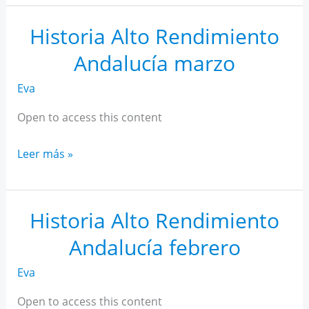
AR
Andalucía
Historia Alto Rendimiento
abril
Andalucía marzo
Eva
Open to access this content
Historia
Leer más »
Alto
Rendimiento
Andalucía
Historia Alto Rendimiento
marzo
Andalucía febrero
Eva
Open to access this content