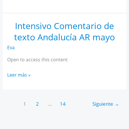
IA
para
estudiantes
Intensivo Comentario de
texto Andalucía AR mayo
Eva
Open to access this content
Intensivo
Leer más »
Comentario
de
texto
1
2
…
14
Siguiente
→
Andalucía
AR
mayo