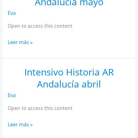
Andalucía mayo
Eva
Open to access this content
Intensivo
Leer más »
Historia
AR
Andalucía
Intensivo Historia AR
mayo
Andalucía abril
Eva
Open to access this content
Intensivo
Leer más »
Historia