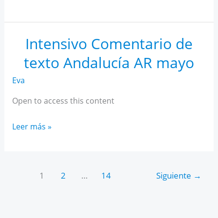
IA
para
estudiantes
Intensivo Comentario de
texto Andalucía AR mayo
Eva
Open to access this content
Intensivo
Leer más »
Comentario
de
texto
1
2
…
14
Siguiente
→
Andalucía
AR
mayo