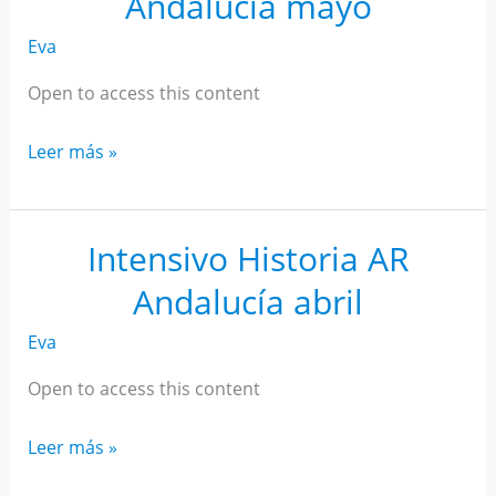
Andalucía mayo
Eva
Open to access this content
Intensivo
Leer más »
Historia
AR
Andalucía
Intensivo Historia AR
mayo
Andalucía abril
Eva
Open to access this content
Intensivo
Leer más »
Historia