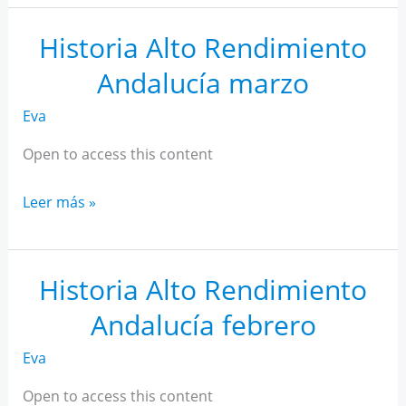
AR
Andalucía
Historia Alto Rendimiento
abril
Andalucía marzo
Eva
Open to access this content
Historia
Leer más »
Alto
Rendimiento
Andalucía
Historia Alto Rendimiento
marzo
Andalucía febrero
Eva
Open to access this content