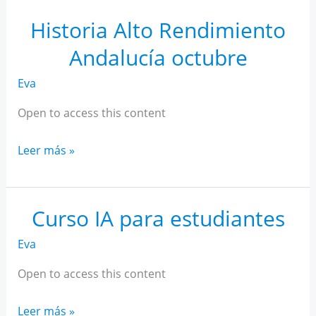
Rendimiento
Andalucía
Historia Alto Rendimiento
noviembre
Andalucía octubre
Eva
Open to access this content
Historia
Leer más »
Alto
Rendimiento
Andalucía
Curso IA para estudiantes
octubre
Eva
Open to access this content
Curso
Leer más »