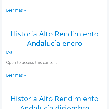
Historia
Leer más »
Alto
Rendimiento
Andalucía
Historia Alto Rendimiento
febrero
Andalucía enero
Eva
Open to access this content
Historia
Leer más »
Alto
Rendimiento
Andalucía
Historia Alto Rendimiento
enero
Andalucía diciembre