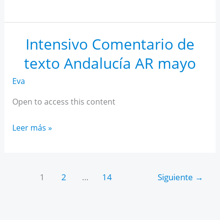
IA
para
estudiantes
Intensivo Comentario de
texto Andalucía AR mayo
Eva
Open to access this content
Intensivo
Leer más »
Comentario
de
texto
1
2
…
14
Siguiente
→
Andalucía
AR
mayo