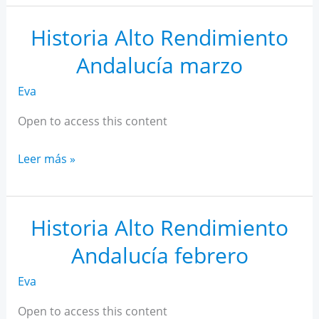
AR
Andalucía
Historia Alto Rendimiento
abril
Andalucía marzo
Eva
Open to access this content
Historia
Leer más »
Alto
Rendimiento
Andalucía
Historia Alto Rendimiento
marzo
Andalucía febrero
Eva
Open to access this content