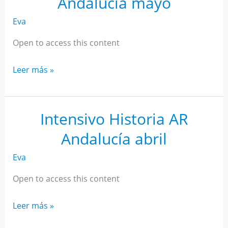
Andalucía mayo
Eva
Open to access this content
Intensivo
Leer más »
Historia
AR
Andalucía
Intensivo Historia AR
mayo
Andalucía abril
Eva
Open to access this content
Intensivo
Leer más »
Historia