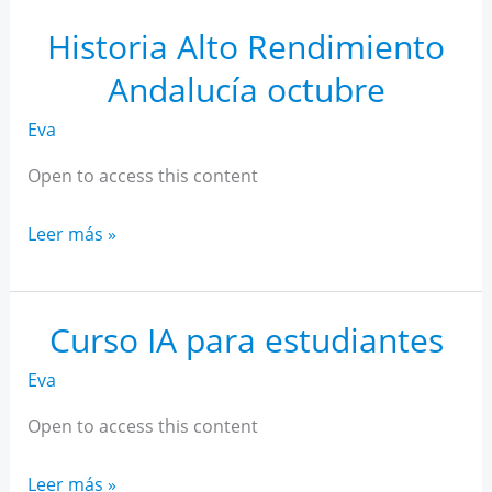
Rendimiento
Andalucía
Historia Alto Rendimiento
noviembre
Andalucía octubre
Eva
Open to access this content
Historia
Leer más »
Alto
Rendimiento
Andalucía
Curso IA para estudiantes
octubre
Eva
Open to access this content
Curso
Leer más »