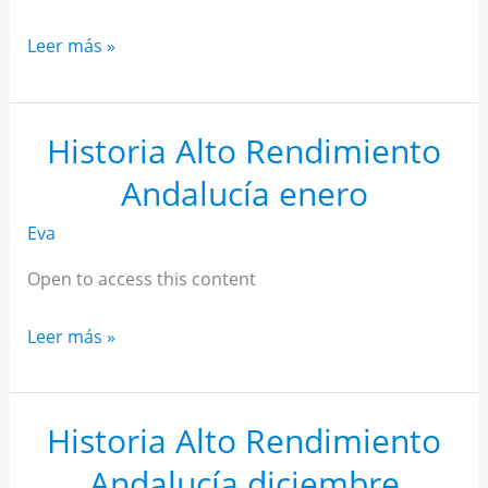
Historia
Leer más »
Alto
Rendimiento
Andalucía
Historia Alto Rendimiento
febrero
Andalucía enero
Eva
Open to access this content
Historia
Leer más »
Alto
Rendimiento
Andalucía
Historia Alto Rendimiento
enero
Andalucía diciembre