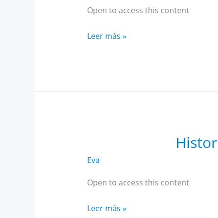
Open to access this content
Historia
Leer más »
Alto
Rendimiento
Andalucía
noviembre
Histor
Eva
Open to access this content
Historia
Leer más »