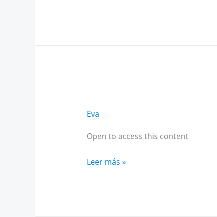
Alto
Rendimiento
Andalucía
octubre
Eva
Open to access this content
Curso
Leer más »
IA
para
estudiantes