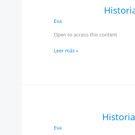
Histori
Eva
Open to access this content
Historia
Leer más »
Alto
Rendimiento
Andalucía
diciembre
Histori
Eva