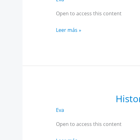
Open to access this content
Intensivo
Leer más »
Historia
AR
Andalucía
abril
Histo
Eva
Open to access this content