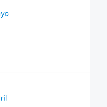
ayo
ril