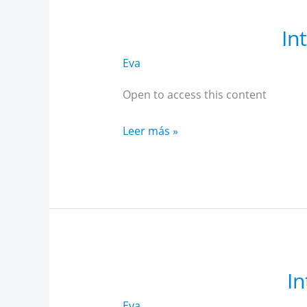
In
Eva
Open to access this content
Intensivo
Leer más »
Historia
AR
Andalucía
mayo
In
Eva