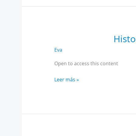
febrero
Histo
Eva
Open to access this content
Historia
Leer más »
Alto
Rendimiento
Andalucía
enero