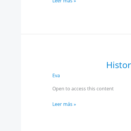
Historia
Leer más »
Alto
Rendimiento
Andalucía
marzo
Histo
Eva
Open to access this content
Historia
Leer más »
Alto
Rendimiento
Andalucía