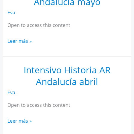
Andalucía mayo
Eva
Open to access this content
Intensivo
Leer más »
Historia
AR
Andalucía
Intensivo Historia AR
mayo
Andalucía abril
Eva
Open to access this content
Intensivo
Leer más »
Historia