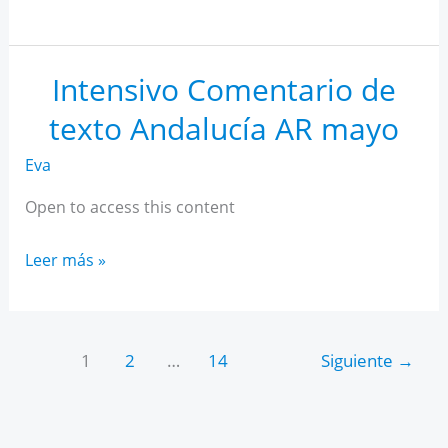
IA
para
estudiantes
Intensivo Comentario de
texto Andalucía AR mayo
Eva
Open to access this content
Intensivo
Leer más »
Comentario
de
texto
1
2
…
14
Siguiente
→
Andalucía
AR
mayo