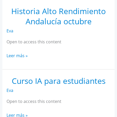
Rendimiento
Andalucía
Historia Alto Rendimiento
noviembre
Andalucía octubre
Eva
Open to access this content
Historia
Leer más »
Alto
Rendimiento
Andalucía
Curso IA para estudiantes
octubre
Eva
Open to access this content
Curso
Leer más »