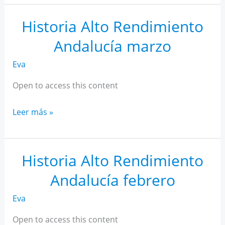
AR
Andalucía
Historia Alto Rendimiento
abril
Andalucía marzo
Eva
Open to access this content
Historia
Leer más »
Alto
Rendimiento
Andalucía
Historia Alto Rendimiento
marzo
Andalucía febrero
Eva
Open to access this content