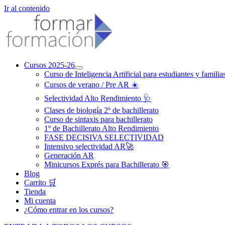
Ir al contenido
Cursos 2025-26
Curso de Inteligencia Artificial para estudiantes y familia
Cursos de verano / Pre AR ☀️
Selectividad Alto Rendimiento 🩺
Clases de biología 2º de bachillerato
Curso de sintaxis para bachillerato
1º de Bachillerato Alto Rendimiento
FASE DECISIVA SELECTIVIDAD
Intensivo selectividad AR🚀
Generación AR
Minicursos Exprés para Bachillerato 🎯
Blog
Carrito 🛒
Tienda
Mi cuenta
¿Cómo entrar en los cursos?