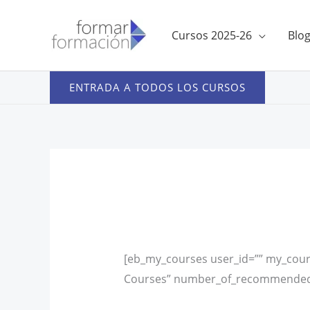
Ir
al
Cursos 2025-26
Blo
contenido
ENTRADA A TODOS LOS CURSOS
[eb_my_courses user_id=”” my_co
Courses” number_of_recommended_