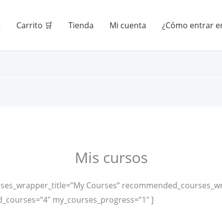
g
Carrito 🛒
Tienda
Mi cuenta
¿Cómo entrar en
Mis cursos
urses_wrapper_title=”My Courses” recommended_courses_
courses=”4″ my_courses_progress=”1″ ]