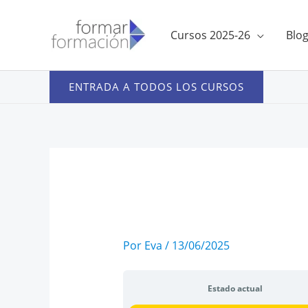
Ir
al
Cursos 2025-26
Blo
contenido
ENTRADA A TODOS LOS CURSOS
Por
Eva
/
13/06/2025
Estado actual