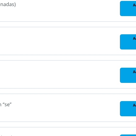
inadas)
A
A
A
 “se”
A