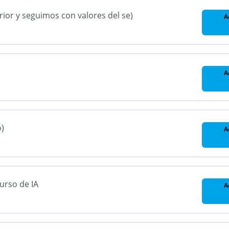
erior y seguimos con valores del se)
A
A
o)
A
Curso de IA
A