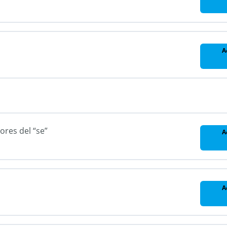
les
A
les
les
les
lores del “se”
A
A