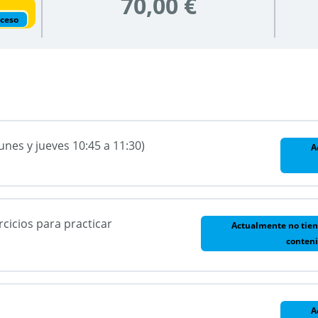
70,00 €
cceso
unes y jueves 10:45 a 11:30)
A
cicios para practicar
Actualmente no tien
conten
ón
A