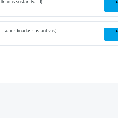
dinadas sustantivas I)
A
es subordinadas sustantivas)
A