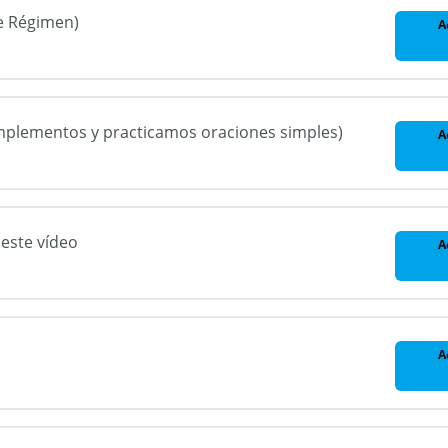
e Régimen)
A
mplementos y practicamos oraciones simples)
A
este vídeo
A
A