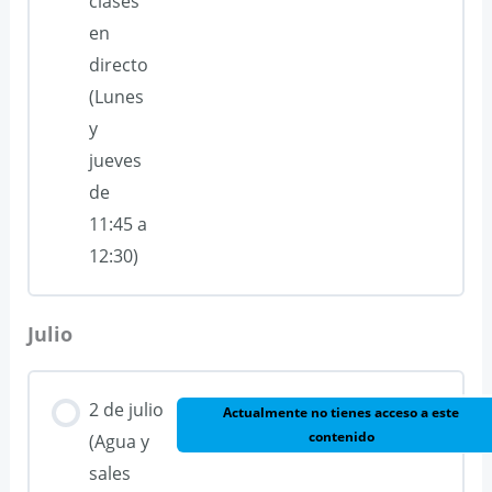
clases
en
directo
(Lunes
y
jueves
de
11:45 a
12:30)
Julio
2 de julio
Actualmente no tienes acceso a este
contenido
(Agua y
sales