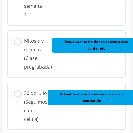
semana
4
Mitosis y
Actualmente no tienes acceso a este
contenido
meiosis
(Clase
pregrabada)
30 de julio
Actualmente no tienes acceso a este
contenido
(Seguimos
con la
célula)