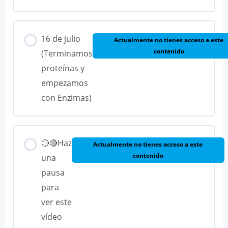
16 de julio
Actualmente no tienes acceso a este
contenido
(Terminamos
proteínas y
empezamos
con Enzimas)
🔴🔴Haz
Actualmente no tienes acceso a este
contenido
una
pausa
para
ver este
vídeo