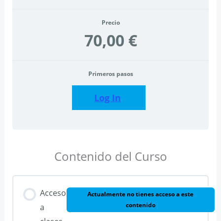
Precio
70,00 €
Primeros pasos
Log In
Contenido del Curso
Acceso
Actualmente no tienes acceso a este
contenido
a