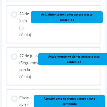
23 de
Actualmente no tienes acceso a este
contenido
julio
(La
célula)
27 de julio
Actualmente no tienes acceso a este
contenido
(Seguimos
con la
célula)
Clase
Actualmente no tienes acceso a este
contenido
extra