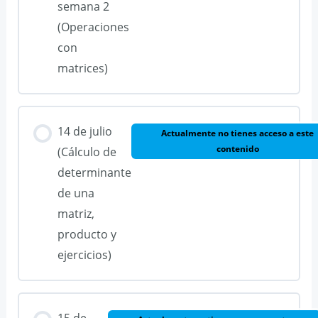
semana 2
(Operaciones
con
matrices)
14 de julio
Actualmente no tienes acceso a este
contenido
(Cálculo de
determinante
de una
matriz,
producto y
ejercicios)
15 de