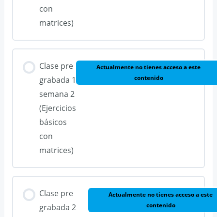
con
matrices)
Clase pre
Actualmente no tienes acceso a este
contenido
grabada 1
semana 2
(Ejercicios
básicos
con
matrices)
Clase pre
Actualmente no tienes acceso a este
contenido
grabada 2