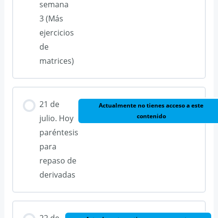
semana
3 (Más
ejercicios
de
matrices)
21 de
Actualmente no tienes acceso a este
contenido
julio. Hoy
paréntesis
para
repaso de
derivadas
22 de