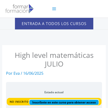
Ir
al
contenido
ENTRADA A TODOS LOS CURSOS
High level matemáticas
JULIO
Por
Eva
/
16/06/2025
Estado actual
NO INSCRITO
Inscríbete en este curso para obtener acceso