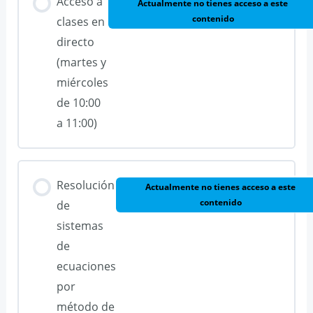
Acceso a
Actualmente no tienes acceso a este
contenido
clases en
directo
(martes y
miércoles
de 10:00
a 11:00)
Resolución
Actualmente no tienes acceso a este
contenido
de
sistemas
de
ecuaciones
por
método de