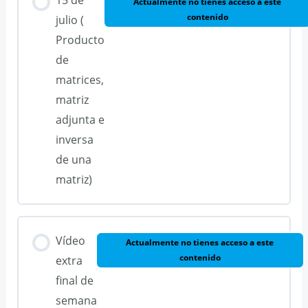
Actualmente no tienes acceso a este
contenido
julio (
Producto
de
matrices,
matriz
adjunta e
inversa
de una
matriz)
Vídeo
Actualmente no tienes acceso a este
contenido
extra
final de
semana