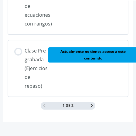
de
ecuaciones
con rangos)
Clase Pre
Actualmente no tienes acceso a este
contenido
grabada
(Ejercicios
de
repaso)
1 DE 2