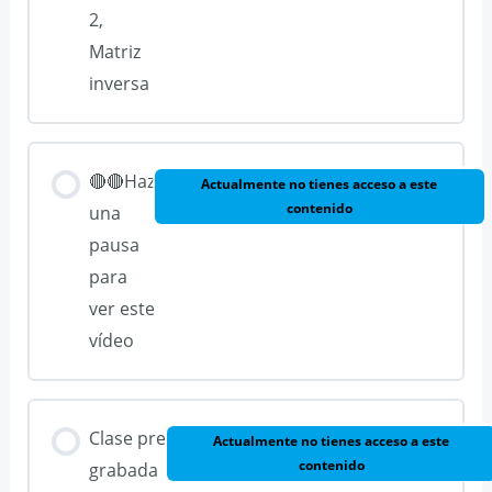
2,
Matriz
inversa
🔴🔴Haz
Actualmente no tienes acceso a este
contenido
una
pausa
para
ver este
vídeo
Clase pre
Actualmente no tienes acceso a este
contenido
grabada