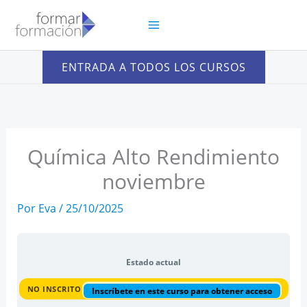
Ir
al
contenido
ENTRADA A TODOS LOS CURSOS
Química Alto Rendimiento
noviembre
Por
Eva
/
25/10/2025
Estado actual
NO INSCRITO
Inscríbete en este curso para obtener acceso