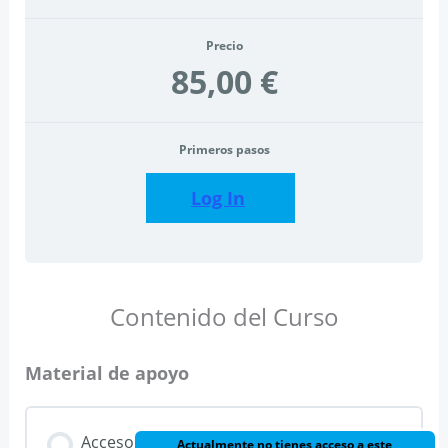
Precio
85,00 €
Primeros pasos
Log In
Contenido del Curso
Material de apoyo
Acceso
Actualmente no tienes acceso a este