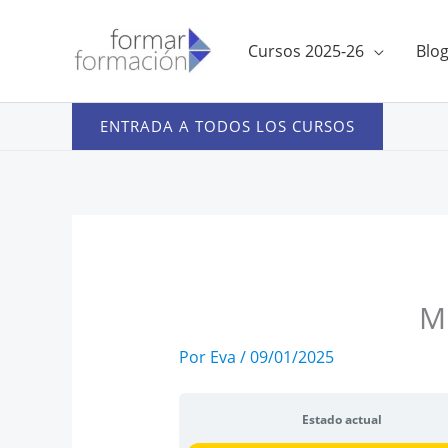
Ir
al
Cursos 2025-26
Blo
contenido
ENTRADA A TODOS LOS CURSOS
Mi
Por
Eva
/
09/01/2025
Estado actual