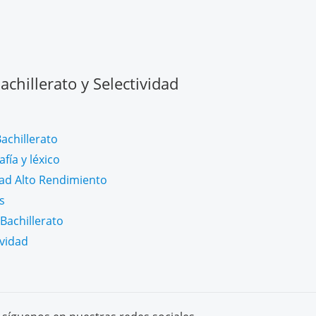
chillerato y Selectividad
achillerato
fía y léxico
dad Alto Rendimiento
s
Bachillerato
ividad