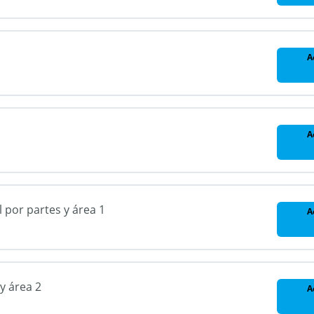
A
A
l por partes y área 1
A
 y área 2
A