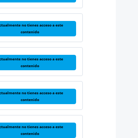
ctualmente no tienes acceso a este
contenido
ctualmente no tienes acceso a este
contenido
ctualmente no tienes acceso a este
contenido
ctualmente no tienes acceso a este
contenido