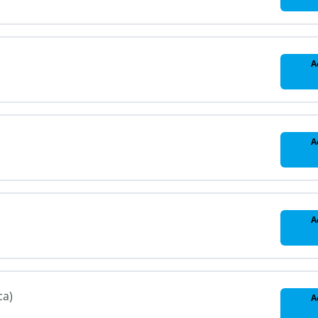
A
A
A
ca)
A