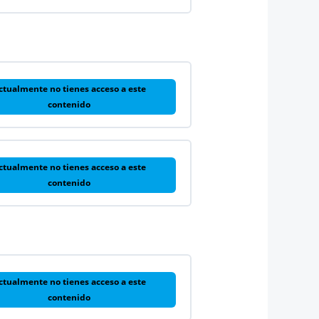
ctualmente no tienes acceso a este
contenido
ctualmente no tienes acceso a este
contenido
ctualmente no tienes acceso a este
contenido