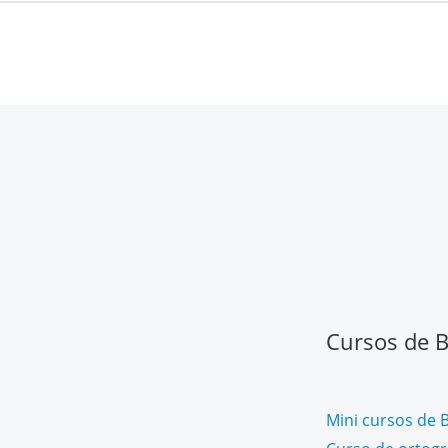
Cursos de Ba
Mini cursos de B