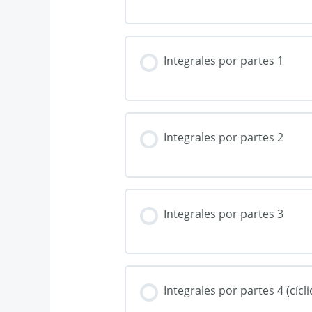
Integrales por partes 1
Integrales por partes 2
Integrales por partes 3
Integrales por partes 4 (cícli