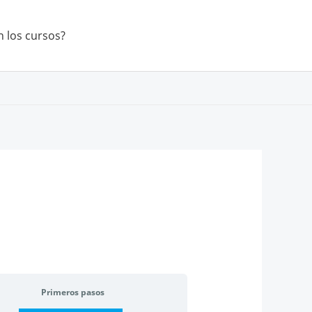
 los cursos?
Primeros pasos