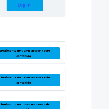
Log In
ctualmente no tienes acceso a este
contenido
ctualmente no tienes acceso a este
contenido
ctualmente no tienes acceso a este