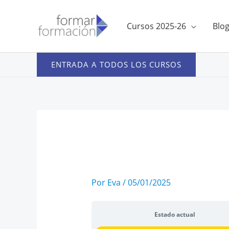
Ir
al
Cursos 2025-26
Blo
contenido
ENTRADA A TODOS LOS CURSOS
Por
Eva
/
05/01/2025
Estado actual