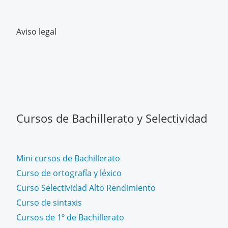
Aviso legal
Cursos de Bachillerato y Selectividad
Mini cursos de Bachillerato
Curso de ortografía y léxico
Curso Selectividad Alto Rendimiento
Curso de sintaxis
Cursos de 1º de Bachillerato