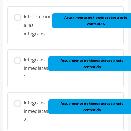
Introducción
Actualmente no tienes acceso a este
contenido
a las
integrales
Integrales
Actualmente no tienes acceso a este
contenido
inmediatas
1
Integrales
Actualmente no tienes acceso a este
contenido
inmediatas
2