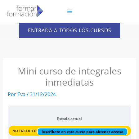
Ir
al
contenido
ENTRADA A TODOS LOS CURSOS
Mini curso de integrales
inmediatas
Por
Eva
/
31/12/2024
Estado actual
NO INSCRITO
Inscríbete en este curso para obtener acceso