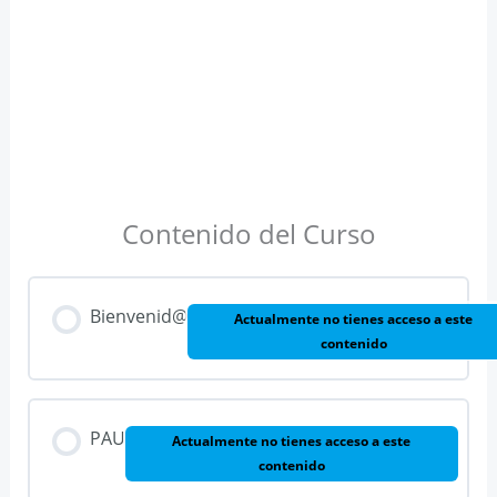
Contenido del Curso
Bienvenid@
Actualmente no tienes acceso a este
contenido
PAU
Actualmente no tienes acceso a este
contenido