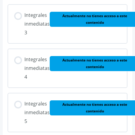
Integrales
Actualmente no tienes acceso a este
contenido
inmediatas
3
Integrales
Actualmente no tienes acceso a este
contenido
inmediatas
4
Integrales
Actualmente no tienes acceso a este
contenido
inmediatas
5