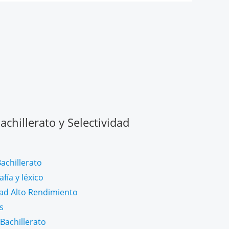
chillerato y Selectividad
achillerato
fía y léxico
dad Alto Rendimiento
s
Bachillerato