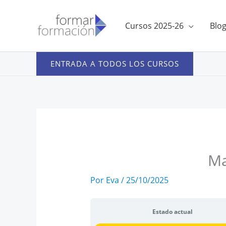
Ir
al
Cursos 2025-26
Blo
contenido
ENTRADA A TODOS LOS CURSOS
Ma
Por
Eva
/
25/10/2025
Estado actual