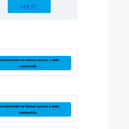
Log In
ctualmente no tienes acceso a este
contenido
ctualmente no tienes acceso a este
contenido