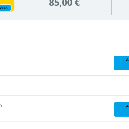
85,00 €
cceso
A
a
A