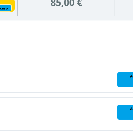
85,00 €
cceso
n
A
A