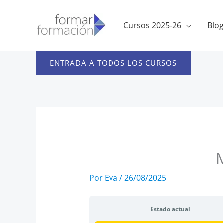
Ir
al
Cursos 2025-26
Blo
contenido
ENTRADA A TODOS LOS CURSOS
M
Por
Eva
/
26/08/2025
Estado actual