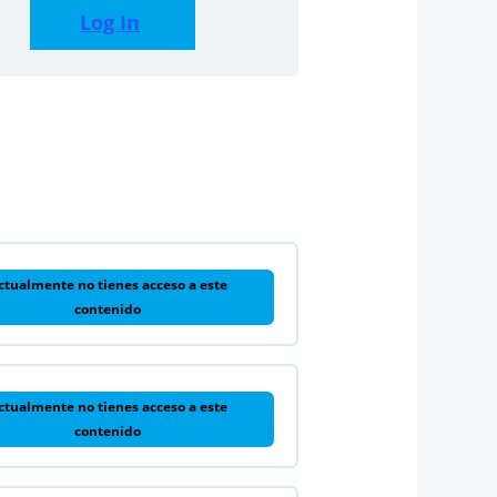
Log In
ctualmente no tienes acceso a este
contenido
ctualmente no tienes acceso a este
contenido