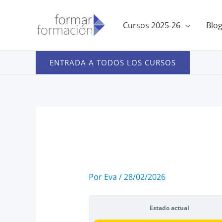
Ir
al
Cursos 2025-26
Blo
contenido
ENTRADA A TODOS LOS CURSOS
Por
Eva
/
28/02/2026
Estado actual