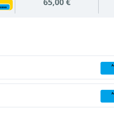
65,00 €
cceso
A
A