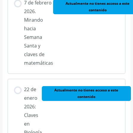
7 de febrero
Actualmente no tienes acceso a este
contenido
2026.
Mirando
hacia
Semana
Santa y
claves de
matemáticas
22 de
Actualmente no tienes acceso a este
contenido
enero
2026:
Claves
en
Biología