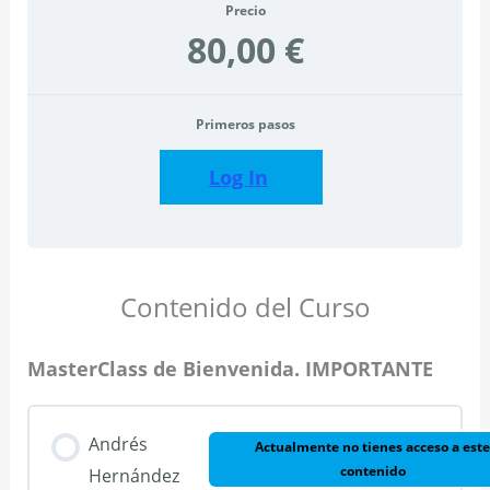
Precio
80,00 €
Primeros pasos
Log In
Contenido del Curso
MasterClass de Bienvenida. IMPORTANTE
Andrés
Actualmente no tienes acceso a est
contenido
Hernández