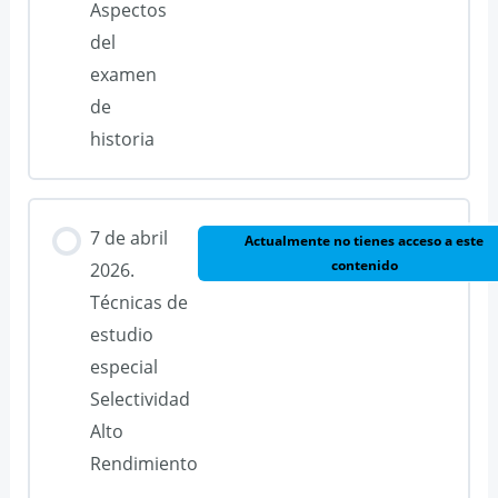
Aspectos
del
examen
de
historia
7 de abril
Actualmente no tienes acceso a este
contenido
2026.
Técnicas de
estudio
especial
Selectividad
Alto
Rendimiento