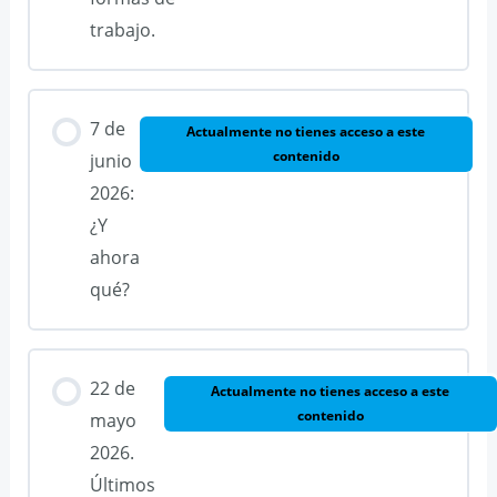
trabajo.
7 de
Actualmente no tienes acceso a este
contenido
junio
2026:
¿Y
ahora
qué?
22 de
Actualmente no tienes acceso a este
contenido
mayo
2026.
Últimos