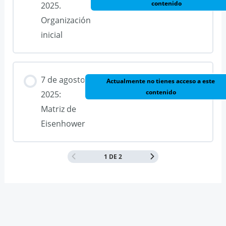
contenido
2025.
Organización
inicial
7 de agosto
Actualmente no tienes acceso a este
contenido
2025:
Matriz de
Eisenhower
1 DE 2