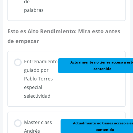
de
Práctica oraciones simples 4
palabras
Práctica básica 1 de oraciones compuestas
Esto es Alto Rendimiento: Mira esto antes
de empezar
Práctica básica 2 de oraciones compuestas
Entrenamiento
Práctica oraciones compuestas 2
Actualmente no tienes acceso a est
contenido
guiado por
Pablo Torres
Práctica oraciones compuestas 3
especial
selectividad
Master class
Actualmente no tienes acceso a e
contenido
Andrés