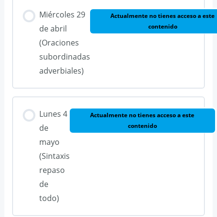
Miércoles 29
Actualmente no tienes acceso a este
contenido
de abril
(Oraciones
subordinadas
adverbiales)
Lunes 4
Actualmente no tienes acceso a este
contenido
de
mayo
(Sintaxis
repaso
de
todo)