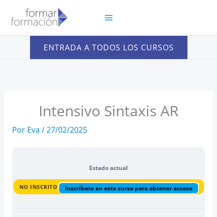
Ir
al
contenido
ENTRADA A TODOS LOS CURSOS
Intensivo Sintaxis AR
Por
Eva
/
27/02/2025
Estado actual
NO INSCRITO
Inscríbete en este curso para obtener acceso