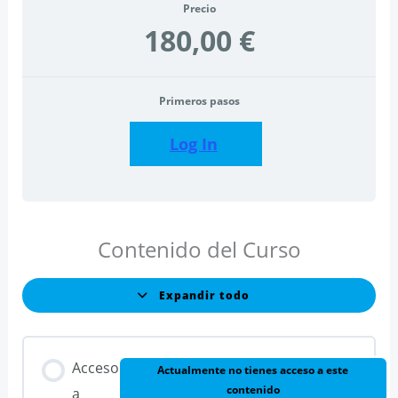
Precio
180,00 €
Primeros pasos
Log In
Contenido del Curso
Expandir todo
Lecciones
Acceso
Actualmente no tienes acceso a este
contenido
a