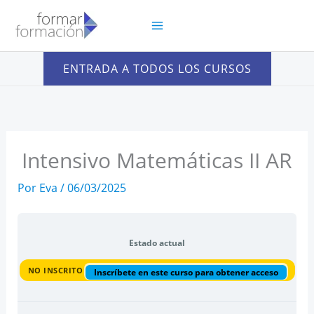
Ir
al
contenido
ENTRADA A TODOS LOS CURSOS
Intensivo Matemáticas II AR
Por
Eva
/
06/03/2025
Estado actual
NO INSCRITO
Inscríbete en este curso para obtener acceso