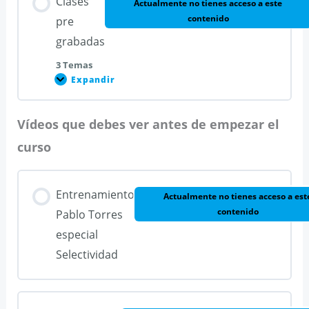
Clases
Actualmente no tienes acceso a este
contenido
pre
grabadas
3 Temas
Expandir
Clases
pre
grabadas
Vídeos que debes ver antes de empezar el
Contenido de la Lección
curso
0% COMPLETADO
0/3 pasos
Entrenamiento
Actualmente no tienes acceso a est
Clase integrales racionales
contenido
Pablo Torres
especial
Clase de integrales por partes
Selectividad
Clase de integrales por sustitución