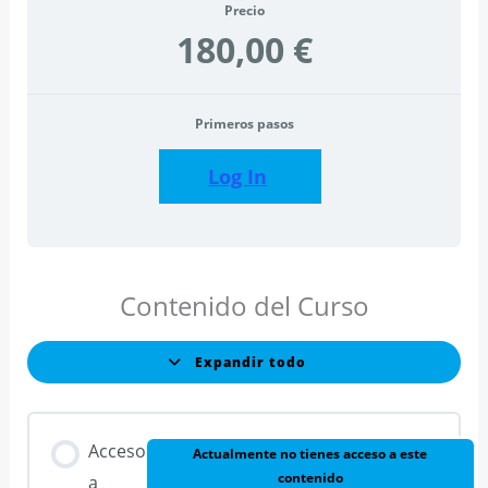
Precio
180,00 €
Primeros pasos
Log In
Contenido del Curso
Expandir todo
Lecciones
Acceso
Actualmente no tienes acceso a este
contenido
a