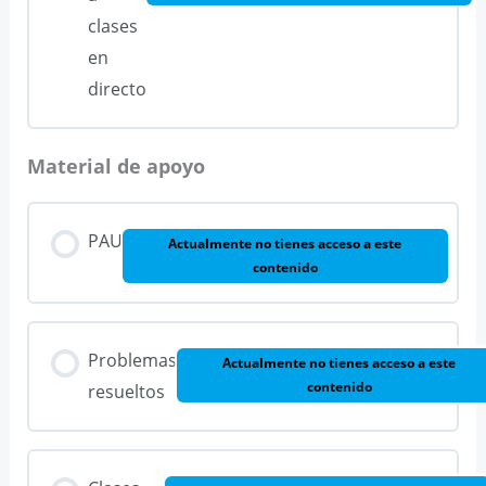
clases
en
directo
Material de apoyo
PAU
Actualmente no tienes acceso a este
contenido
Problemas
Actualmente no tienes acceso a este
contenido
resueltos