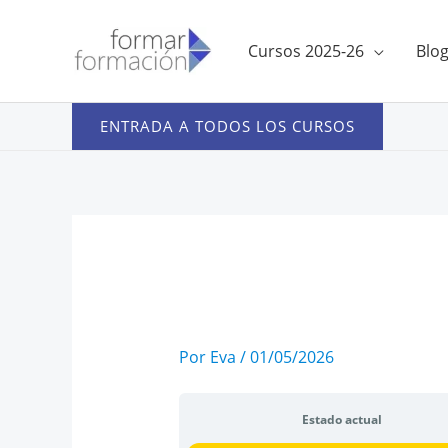
Ir
al
Cursos 2025-26
Blo
contenido
ENTRADA A TODOS LOS CURSOS
Por
Eva
/
01/05/2026
Estado actual