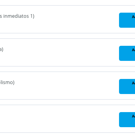
s inmediatos 1)
A
a)
A
lismo)
A
A