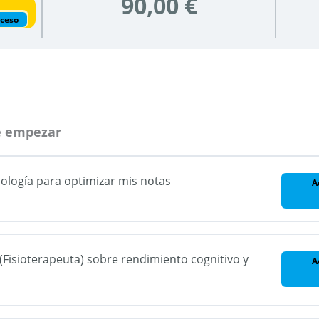
90,00 €
cceso
e empezar
ología para optimizar mis notas
A
Fisioterapeuta) sobre rendimiento cognitivo y
A