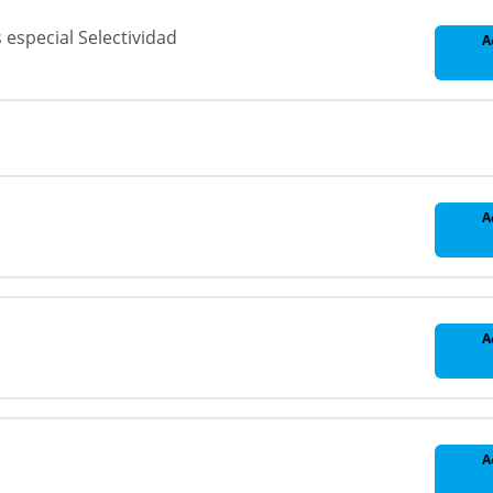
especial Selectividad
A
A
A
A