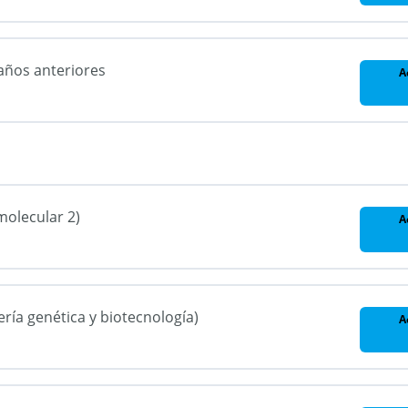
años anteriores
A
molecular 2)
A
ría genética y biotecnología)
A