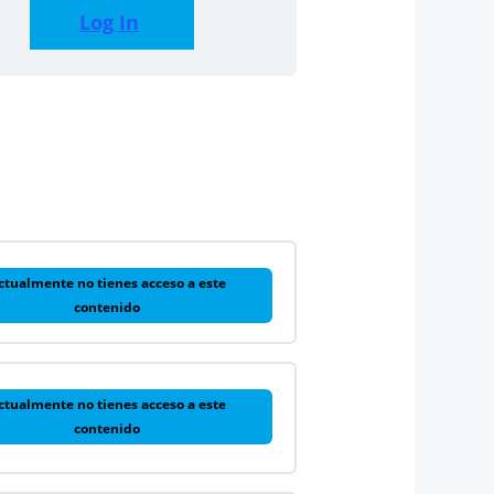
Log In
ctualmente no tienes acceso a este
contenido
ctualmente no tienes acceso a este
contenido