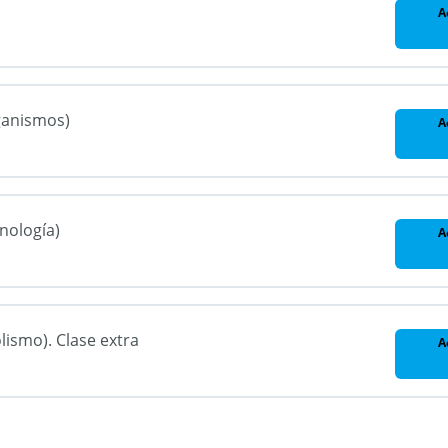
A
ganismos)
A
nología)
A
ismo). Clase extra
A