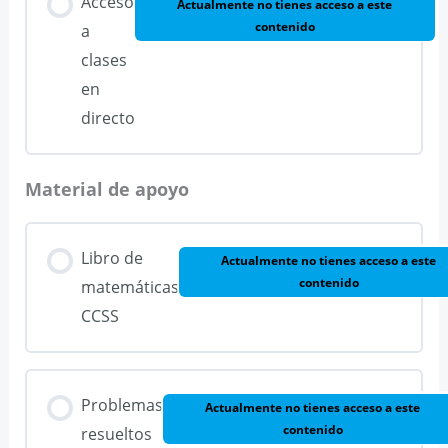
Acceso
Actualmente no tienes acceso a este
contenido
a
clases
en
directo
Material de apoyo
Libro de
Actualmente no tienes acceso a este
contenido
matemáticas
CCSS
Problemas
Actualmente no tienes acceso a este
contenido
resueltos