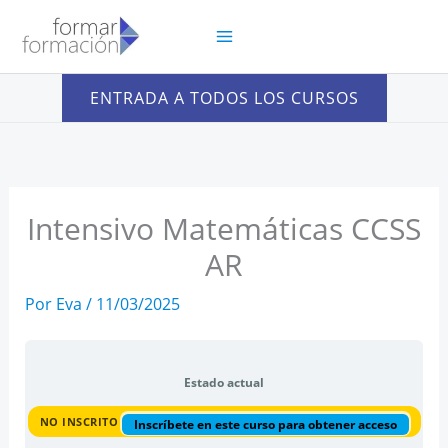
Ir
al
contenido
ENTRADA A TODOS LOS CURSOS
Intensivo Matemáticas CCSS
AR
Por
Eva
/
11/03/2025
Estado actual
NO INSCRITO
Inscríbete en este curso para obtener acceso