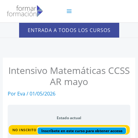
Ir
al
contenido
ENTRADA A TODOS LOS CURSOS
Intensivo Matemáticas CCSS
AR mayo
Por
Eva
/
01/05/2026
Estado actual
NO INSCRITO
Inscríbete en este curso para obtener acceso