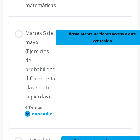
matemáticas
Martes 5 de
Actualmente no tienes acceso a este
contenido
mayo
(Ejercicios
de
probabilidad
difíciles. Esta
clase no te
la pierdas)
6 Temas
Expandir
Martes
5
de
mayo
(Ejercicios
Contenido de la Lección
Jueves 7 de
de