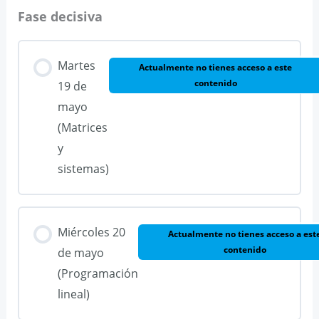
Fase decisiva
Martes
Actualmente no tienes acceso a este
contenido
19 de
mayo
(Matrices
y
sistemas)
Miércoles 20
Actualmente no tienes acceso a est
contenido
de mayo
(Programación
lineal)