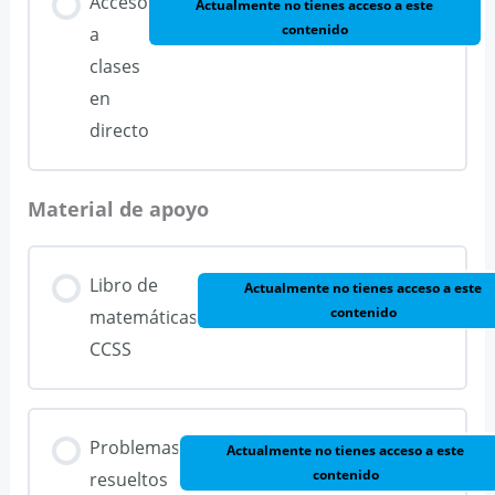
Acceso
Actualmente no tienes acceso a este
contenido
a
clases
en
directo
Material de apoyo
Libro de
Actualmente no tienes acceso a este
contenido
matemáticas
CCSS
Problemas
Actualmente no tienes acceso a este
contenido
resueltos