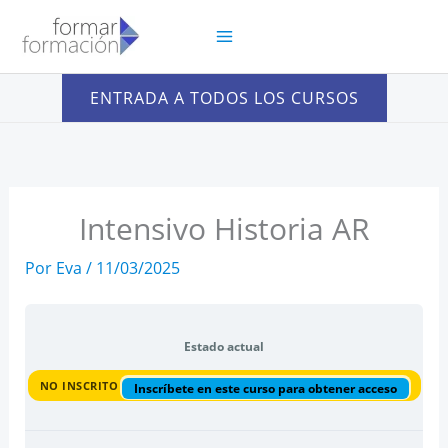
Ir
al
contenido
ENTRADA A TODOS LOS CURSOS
Intensivo Historia AR
Por
Eva
/
11/03/2025
Estado actual
NO INSCRITO
Inscríbete en este curso para obtener acceso