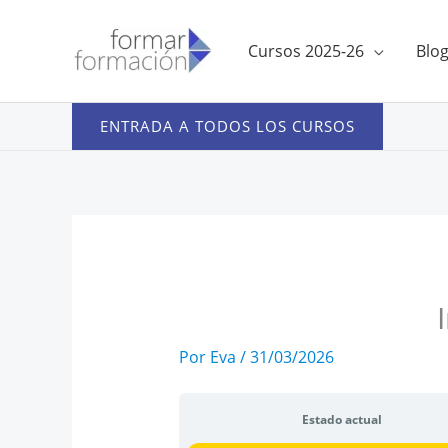
Ir
al
Cursos 2025-26
Blo
contenido
ENTRADA A TODOS LOS CURSOS
Por
Eva
/
31/03/2026
Estado actual