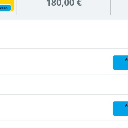
180,00 €
cceso
A
A