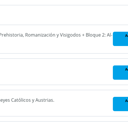
 Prehistoria, Romanización y Visigodos + Bloque 2: Al-
A
A
Reyes Católicos y Austrias.
A