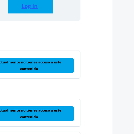
Log In
ctualmente no tienes acceso a este
contenido
ctualmente no tienes acceso a este
contenido