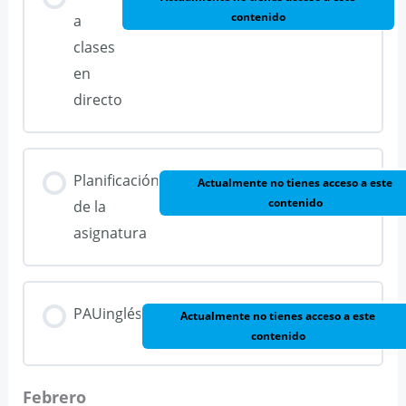
contenido
a
clases
en
directo
Planificación
Actualmente no tienes acceso a este
contenido
de la
asignatura
PAUinglés
Actualmente no tienes acceso a este
contenido
Febrero