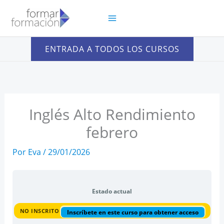
Ir
al
contenido
ENTRADA A TODOS LOS CURSOS
Inglés Alto Rendimiento
febrero
Por
Eva
/
29/01/2026
Estado actual
NO INSCRITO
Inscríbete en este curso para obtener acceso