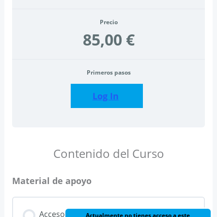
Precio
85,00 €
Primeros pasos
Log In
Contenido del Curso
Material de apoyo
Acceso
Actualmente no tienes acceso a este