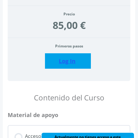
Precio
85,00 €
Primeros pasos
Log In
Contenido del Curso
Material de apoyo
Acceso
Actualmente no tienes acceso a este