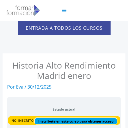
Ir
al
contenido
ENTRADA A TODOS LOS CURSOS
Historia Alto Rendimiento
Madrid enero
Por
Eva
/
30/12/2025
Estado actual
NO INSCRITO
Inscríbete en este curso para obtener acceso