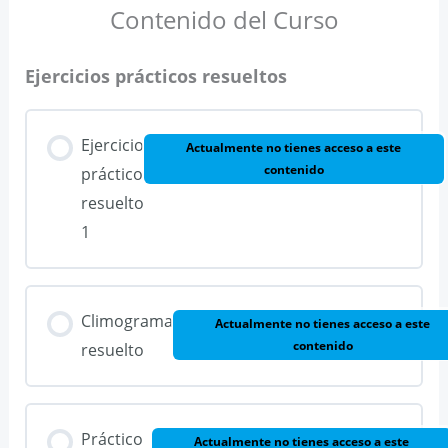
Contenido del Curso
Ejercicios prácticos resueltos
Ejercicio
Actualmente no tienes acceso a este
contenido
práctico
resuelto
1
Climograma
Actualmente no tienes acceso a este
contenido
resuelto
Práctico
Actualmente no tienes acceso a este