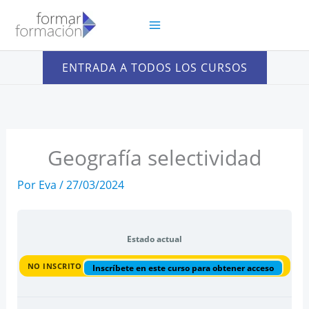
Ir
al
contenido
ENTRADA A TODOS LOS CURSOS
Geografía selectividad
Por
Eva
/
27/03/2024
Estado actual
NO INSCRITO
Inscríbete en este curso para obtener acceso