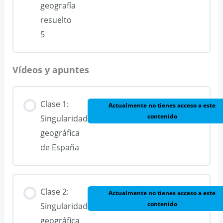
geografía
resuelto
5
Vídeos y apuntes
Clase 1:
Actualmente no tienes acceso a este
contenido
Singularidad
geográfica
de España
Clase 2:
Actualmente no tienes acceso a este
contenido
Singularidad
geográfica