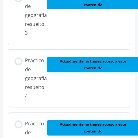
contenido
de
geografía
resuelto
3
Practico
Actualmente no tienes acceso a este
contenido
de
geografía
resuelto
4
Práctico
Actualmente no tienes acceso a este
contenido
de