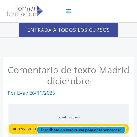
Ir
al
contenido
ENTRADA A TODOS LOS CURSOS
Comentario de texto Madrid
diciembre
Por
Eva
/
26/11/2025
Estado actual
NO INSCRITO
Inscríbete en este curso para obtener acceso