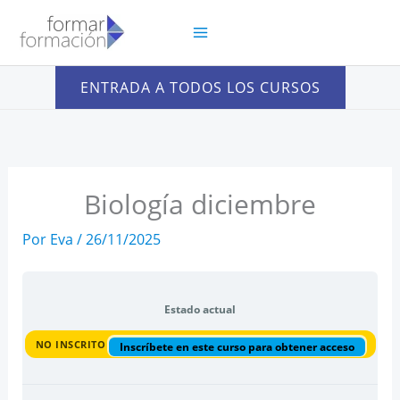
Ir
al
contenido
ENTRADA A TODOS LOS CURSOS
Biología diciembre
Por
Eva
/
26/11/2025
Estado actual
NO INSCRITO
Inscríbete en este curso para obtener acceso