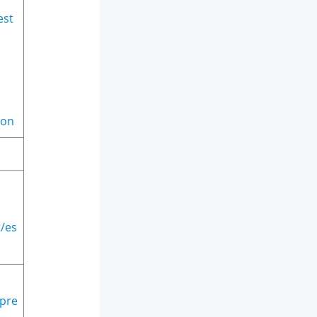
est
ion
t/es
/pre