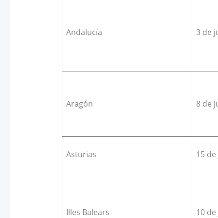
Andalucía
3 de j
Aragón
8 de j
Asturias
15 de 
Illes Balears
10 de 