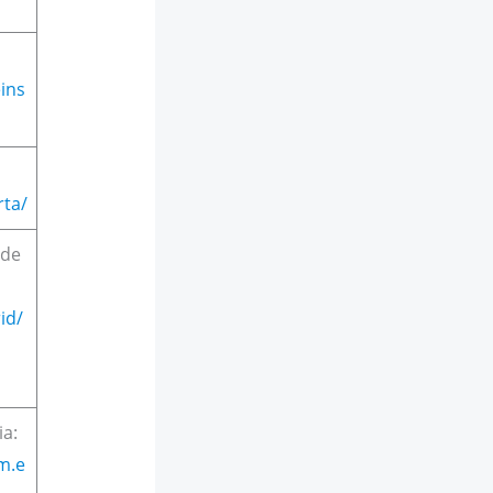
ins
rta/
 de
id/
ia:
m.e