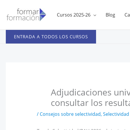
Ir
al
Cursos 2025-26
Blog
Ca
contenido
ENTRADA A TODOS LOS CURSOS
Adjudicaciones univ
consultar los resu
/
Consejos sobre selectividad
,
Selectividad