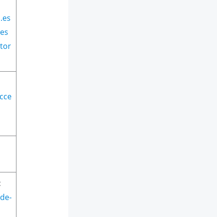
.es
es
tor
acce
:
-de-