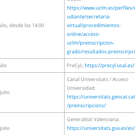
https://www.uclm.es/perfiles/
udiante/secretaria-
ulio, desde las 14:00
virtual/procedimientos-
online/acceso-
uclm/preinscripcion-
grado/resultados-preinscirpc
ulio
PreCyL:
https://precyl.usal.es/
Canal Universitats / Acceso
Universidad:
julio
https://universitats.gencat.ca
/preinscripcions/
Generalitat Valenciana:
julio
https://universitats.gva.es/es