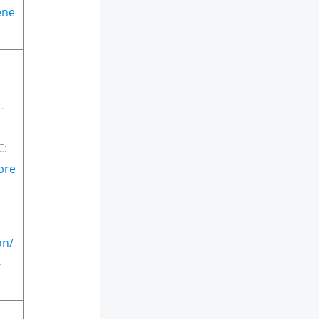
ene
-
C:
pre
on/
-