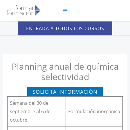
Ir
al
contenido
ENTRADA A TODOS LOS CURSOS
Planning anual de química
selectividad
SOLICITA INFORMACIÓN
Semana del 30 de
septiembre al 6 de
Formulación inorgánica
octubre