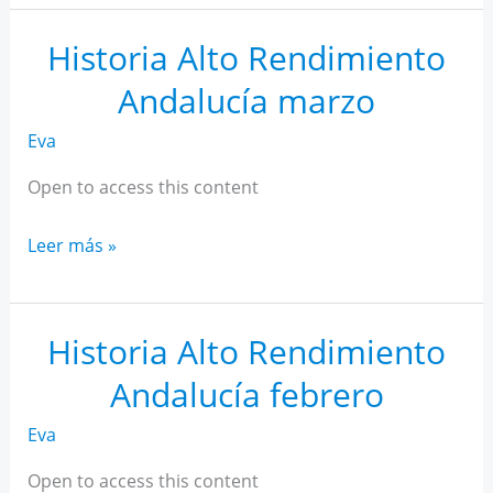
AR
Andalucía
Historia Alto Rendimiento
abril
Andalucía marzo
Eva
Open to access this content
Historia
Leer más »
Alto
Rendimiento
Andalucía
Historia Alto Rendimiento
marzo
Andalucía febrero
Eva
Open to access this content