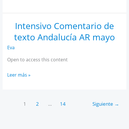
IA
para
estudiantes
Intensivo Comentario de
texto Andalucía AR mayo
Eva
Open to access this content
Intensivo
Leer más »
Comentario
de
texto
1
2
…
14
Siguiente
→
Andalucía
AR
mayo