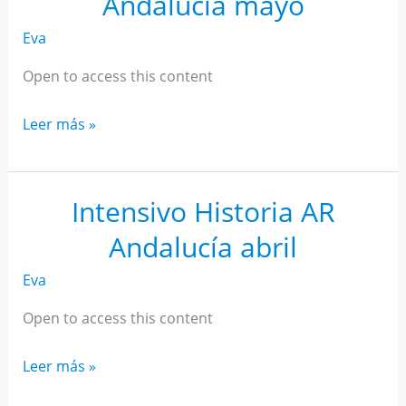
Andalucía mayo
Eva
Open to access this content
Intensivo
Leer más »
Historia
AR
Andalucía
Intensivo Historia AR
mayo
Andalucía abril
Eva
Open to access this content
Intensivo
Leer más »
Historia