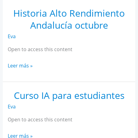
Rendimiento
Andalucía
Historia Alto Rendimiento
noviembre
Andalucía octubre
Eva
Open to access this content
Historia
Leer más »
Alto
Rendimiento
Andalucía
Curso IA para estudiantes
octubre
Eva
Open to access this content
Curso
Leer más »