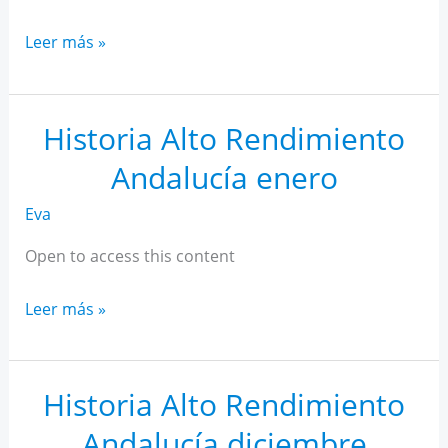
Historia
Leer más »
Alto
Rendimiento
Andalucía
Historia Alto Rendimiento
febrero
Andalucía enero
Eva
Open to access this content
Historia
Leer más »
Alto
Rendimiento
Andalucía
Historia Alto Rendimiento
enero
Andalucía diciembre