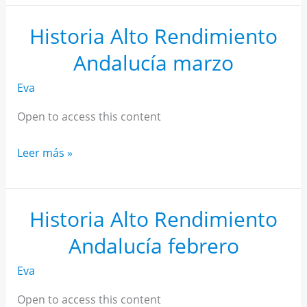
AR
Andalucía
Historia Alto Rendimiento
abril
Andalucía marzo
Eva
Open to access this content
Historia
Leer más »
Alto
Rendimiento
Andalucía
Historia Alto Rendimiento
marzo
Andalucía febrero
Eva
Open to access this content