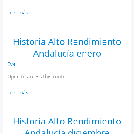
Historia
Leer más »
Alto
Rendimiento
Andalucía
Historia Alto Rendimiento
febrero
Andalucía enero
Eva
Open to access this content
Historia
Leer más »
Alto
Rendimiento
Andalucía
Historia Alto Rendimiento
enero
Andalucía diciembre