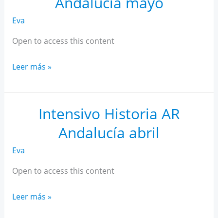
Andalucía mayo
Eva
Open to access this content
Intensivo
Leer más »
Historia
AR
Andalucía
Intensivo Historia AR
mayo
Andalucía abril
Eva
Open to access this content
Intensivo
Leer más »
Historia