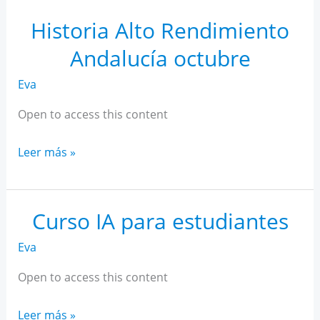
Rendimiento
Andalucía
Historia Alto Rendimiento
noviembre
Andalucía octubre
Eva
Open to access this content
Historia
Leer más »
Alto
Rendimiento
Andalucía
Curso IA para estudiantes
octubre
Eva
Open to access this content
Curso
Leer más »