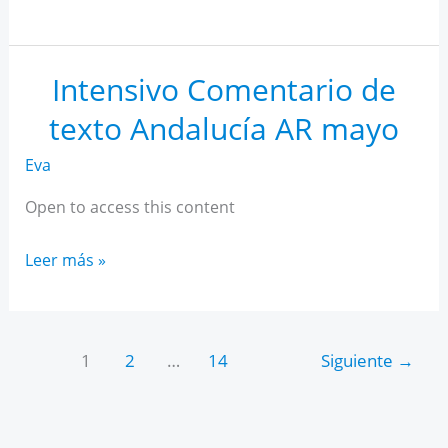
IA
para
estudiantes
Intensivo Comentario de
texto Andalucía AR mayo
Eva
Open to access this content
Intensivo
Leer más »
Comentario
de
texto
1
2
…
14
Siguiente
→
Andalucía
AR
mayo